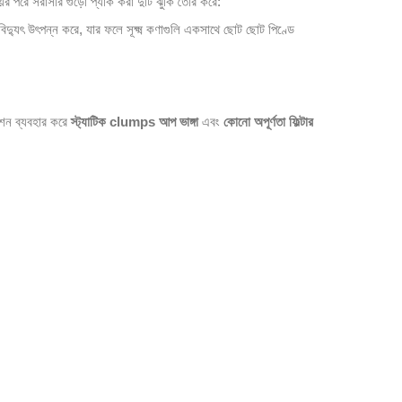
পরে সরাসরি গুঁড়ো প্যাক করা দুটি ঝুঁকি তৈরি করে:
 বিদ্যুৎ উৎপন্ন করে, যার ফলে সূক্ষ্ম কণাগুলি একসাথে ছোট ছোট পিণ্ডে
েশন ব্যবহার করে
স্ট্যাটিক clumps আপ ভাঙ্গা
এবং
কোনো অপূর্ণতা ফিল্টার