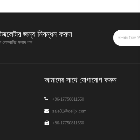
উজলেটার জন্য নিবন্ধন করুন
েষ কোম্পানির সংবাদ পান
আমাদের সাথে যোগাযোগ করুন
+86-17750811550
sale01@delijx.com
+86-17750811550