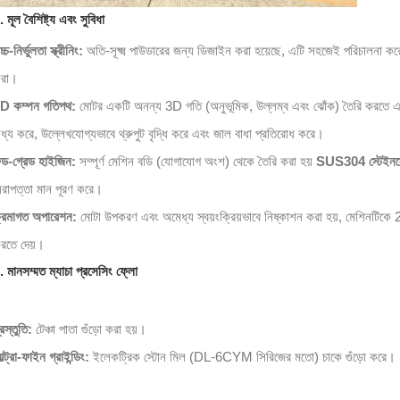
. মূল বৈশিষ্ট্য এবং সুবিধা
্চ-নির্ভুলতা স্ক্রীনিং:
অতি-সূক্ষ্ম পাউডারের জন্য ডিজাইন করা হয়েছে, এটি সহজেই পরিচালনা ক
রা।
D কম্পন গতিপথ:
মোটর একটি অনন্য 3D গতি (অনুভূমিক, উল্লম্ব এবং ঝোঁক) তৈরি করতে একটি অদ
াধ্য করে, উল্লেখযোগ্যভাবে থ্রুপুট বৃদ্ধি করে এবং জাল বাধা প্রতিরোধ করে।
ুড-গ্রেড হাইজিন:
সম্পূর্ণ মেশিন বডি (যোগাযোগ অংশ) থেকে তৈরি করা হয়
SUS304 স্টেইনলে
িরাপত্তা মান পূরণ করে।
্রমাগত অপারেশন:
মোটা উপকরণ এবং অমেধ্য স্বয়ংক্রিয়ভাবে নিষ্কাশন করা হয়, মেশিনটিকে 
রতে দেয়।
. মানসম্মত ম্যাচা প্রসেসিং ফ্লো
্রস্তুতি:
টেঞ্চা পাতা গুঁড়ো করা হয়।
ল্ট্রা-ফাইন গ্রাইন্ডিং:
ইলেকট্রিক স্টোন মিল (DL-6CYM সিরিজের মতো) চাকে গুঁড়ো করে।
বড়-স্কেল পাউডার উৎপাদনের জন্য খাদ্য-গ্রেড ম্যাচা বল মিল
2026-08-04 16:16:30