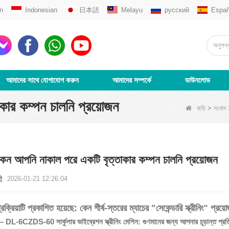
n
Indonesian
日本語
Melayu
русский
Españ
আমাদের সাথে যোগাযোগ করুন
আমাদের সম্পর্কে
ডাউনলোড
কার কম্পন চালনি প্রয়োজন
বাড়ি
>
সংবাদ
েন আপনি নাকাল পরে একটি বৃত্তাকার কম্পন চালনি প্রয়োজন
2026-01-21 12:26:04
্রক্রিয়াটি প্রকাশিত হয়েছে: কেন শীর্ষ-স্তরের ম্যাচের "সেকেন্ডারি স্ক্রীনিং" প্রয়
 DL-6CZDS-60 সার্কুলার ভাইব্রেশন স্ক্রীনিং মেশিন: গুণমানের জন্য আপনার চূড়ান্ত প্রতি