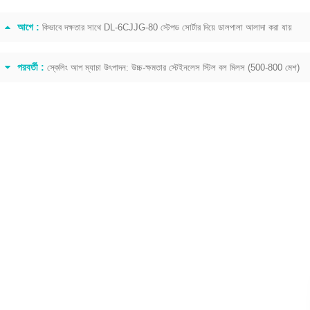
আগে :
কিভাবে দক্ষতার সাথে DL-6CJJG-80 স্টেপড সোর্টার দিয়ে ডালপালা আলাদা করা যায়
ং,
পরবর্তী :
স্কেলিং আপ ম্যাচা উৎপাদন: উচ্চ-ক্ষমতার স্টেইনলেস স্টিল বল মিলস (500-800 মেশ)
 করে