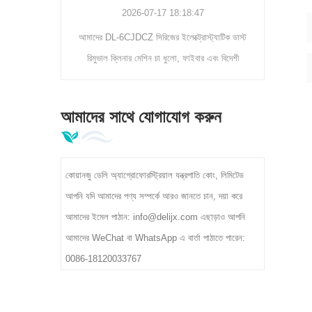
2026-07-17 18:18:47
2026-07-11 17:33:24
DCZ সিরিজের ইলেক্ট্রোস্ট্যাটিক ডাস্ট
কীভাবে খাদ্য-গ্রেড ম্যাচা বল মিলগুলি বদ্ধ গ্রাইন্ডি
িনার মেশিন চা ধুলো, ফাইবার এবং বিদেশী
সামঞ্জস্যপূর্ণ সূক্ষ্মতা, উচ্চ ক্ষমতা এবং স্বাস্থ্যকর
6% পরিস্কার করার হারের সাথে দক্ষতার
প্রক্রিয়াকরণ সহ বড় আকারের পাউডার উত্পাদন সমর্থন
রে। 3/5/8 রোলার মডেল 300-400kg/h
তা জানুন।
আমাদের সাথে যোগাযোগ করুন
শিল্প ভোল্টেজ, চা প্রাথমিক প্রক্রিয়াকরণ
খানার জন্য আদর্শ সমর্থন করে।
কোয়ানজু ডেলি অ্যাগ্রোফোরস্ট্রিয়াল যন্ত্রপাতি কোং, লিমিটেড
আপনি যদি আমাদের পণ্য সম্পর্কে আরও জানতে চান, দয়া করে
আমাদের ইমেল পাঠান: info@delijx.com এছাড়াও আপনি
আমাদের WeChat বা WhatsApp এ বার্তা পাঠাতে পারেন:
0086-18120033767