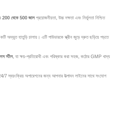
রে
200 থেকে 500 জাল
প্রয়োজনীয়তা, উচ্চ দক্ষতা এবং নির্ভুলতা নিশ্চিত
্ভুত হাতুড়ি চালায়। এটি পাউডারকে স্ক্রীন জুড়ে দ্রুত ছড়িয়ে পড়তে
স স্টীল
, যা ক্ষয়-প্রতিরোধী এবং পরিষ্কার করা সহজ, কঠোর GMP খাদ্য
24/7 স্বয়ংক্রিয় অপারেশনের জন্য আপনার উত্পাদন লাইনের সাথে সংযোগ