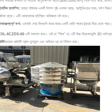
দিও পাথরের কলগুলি চা পাতাকে আণুবীক্ষণিক স্তরে (800-1000 জাল) পিষে নিতে পারে, মিলিংয়ের 
্ট্যাটিক ক্লাম্পিং:
ম্যাচা পাউডার একটি বিশাল পৃষ্ঠ এলাকা আছে. গ্রাইন্ডিংয়ের সময়, ঘর্ষণ স্থির
টকে থাকে। এটি ভোক্তাদের হুইস্কিং অভিজ্ঞতা নষ্ট করে।
সামঞ্জস্যপূর্ণ কণা:
এমনকি সেরা মিলগুলি মাঝে মাঝে একটি মোটা পাতার টুকরো দিয়ে যেতে পারে।
দ
DL-6CZDS-60
এটি সমাধান করে। এটা চা "পিষে" না; এটি উচ্চ-ফ্রিকোয়েন্সি 3D ভাইব্র
আউট
ম্যাচার প্রতিটি গ্রাম তুলতুলে এবং অভিন্ন হয় তা নিশ্চিত করা।