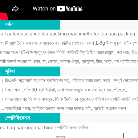
**
বর্ণনা
***
ull automatic price tea packing machine
/
Filter tea bag packing
িপ টি ব্যাগ তৈরি করার জন্য ব্যবহৃত হয়, ফিল্টার পেপার চা ব্যাগ 1-8g ট্যাগযুক্ত ফিল্টার প
িলারের সাথে মাল্টি-উদ্দেশ্যযুক্ত ওজন ফিলিং মেশিনটি স্থিতিশীল পারফরম্যান্স, কম খরচ, উচ্চ 
কটি আদর্শ সরঞ্জাম যা খাদ্য, চা, ভেষজ, শুকনো গুঁড়ো, গ্রানুলস, বীজ, শস্য, গম প্যাকিংয়ের
**
সুবিধা
***
। জিএমপি স্ট্যান্ডার্ড সহ ভাল স্যানিটেশন সহ, পরিষ্কার করার জন্য সহজ, সম্পূর্ণ স্টেই
। উচ্চ দক্ষতা, গতি 60 ব্যাগ/মিনিট, সেরা পারফরম্যান্স এবং স্থায়িত্ব সহ পৌঁছেছে;
। সামঞ্জস্যযোগ্য সিলিং তাপমাত্রা, সিলিং দৈর্ঘ্য, চা ব্যাগের স্পেসিফিকেশনগুলি আপনি কা
... স্বয়ংক্রিয় গণনা, ব্যক্তিগতভাবে গণনা করার দরকার নেই, প্রচেষ্টা সংরক্ষণ করুন।
**
স্পেসিফিকেশন
***
ea bag packing machine
স্পেসিফিকেশন তালিকা:
মডেল