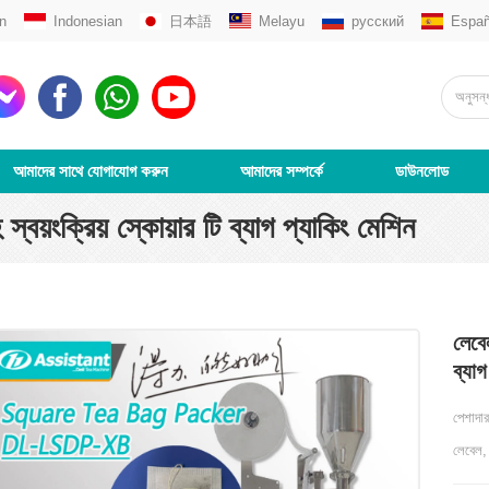
n
Indonesian
日本語
Melayu
русский
Españ
আমাদের সাথে যোগাযোগ করুন
আমাদের সম্পর্কে
ডাউনলোড
য়ংক্রিয় স্কোয়ার টি ব্যাগ প্যাকিং মেশিন
লেবে
ব্যা
পেশাদার
লেবেল, 