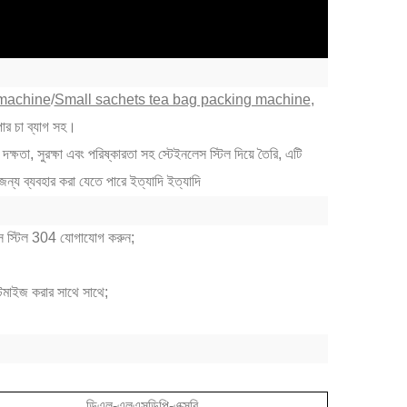
 machine
/
Small sachets tea bag packing machine
,
েপার চা ব্যাগ সহ।
দক্ষতা, সুরক্ষা এবং পরিষ্কারতা সহ স্টেইনলেস স্টিল দিয়ে তৈরি, এটি
 জন্য ব্যবহার করা যেতে পারে ইত্যাদি ইত্যাদি
নলেস স্টিল 304 যোগাযোগ করুন;
স্টমাইজ করার সাথে সাথে;
ডিএল-এলএসডিপি-এক্সবি