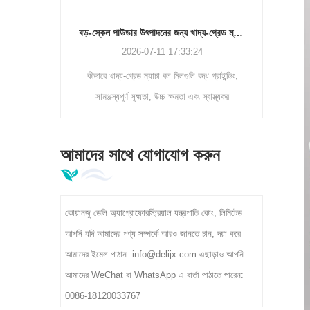
ইলেক্ট্রোস্ট্যাটিক ডাস্ট রিমুভাল ক্লিনার মেশিন | চা পাতার অশুদ্ধতা বিভাজক DL-6CJDCZ সিরিজ
বড়-স্কেল পাউডার উৎপাদনের জন্য খাদ্য-গ্রেড ম্যাচা বল মিল
7
2026-07-11 17:33:24
ট্যাটিক ডাস্ট
কীভাবে খাদ্য-গ্রেড ম্যাচা বল মিলগুলি বদ্ধ গ্রাইন্ডিং,
র এবং বিদেশী
সামঞ্জস্যপূর্ণ সূক্ষ্মতা, উচ্চ ক্ষমতা এবং স্বাস্থ্যকর
 সাথে দক্ষতার
প্রক্রিয়াকরণ সহ বড় আকারের পাউডার উত্পাদন সমর্থন করে
300-400kg/h
তা জানুন।
আমাদের সাথে যোগাযোগ করুন
 প্রক্রিয়াকরণ
করে।
কোয়ানজু ডেলি অ্যাগ্রোফোরস্ট্রিয়াল যন্ত্রপাতি কোং, লিমিটেড
আপনি যদি আমাদের পণ্য সম্পর্কে আরও জানতে চান, দয়া করে
আমাদের ইমেল পাঠান: info@delijx.com এছাড়াও আপনি
আমাদের WeChat বা WhatsApp এ বার্তা পাঠাতে পারেন:
0086-18120033767