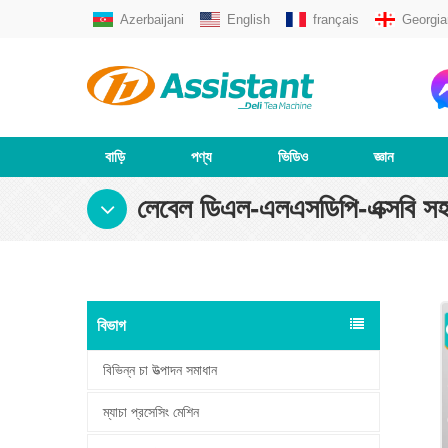
Azerbaijani
English
français
Georgia
বাড়ি
পণ্য
ভিডিও
জ্ঞান
লেবেল ডিএল-এলএসডিপি-এক্সবি সহ স্ব
বিভাগ
বিভিন্ন চা উত্পাদন সমাধান
ম্যাচা প্রসেসিং মেশিন