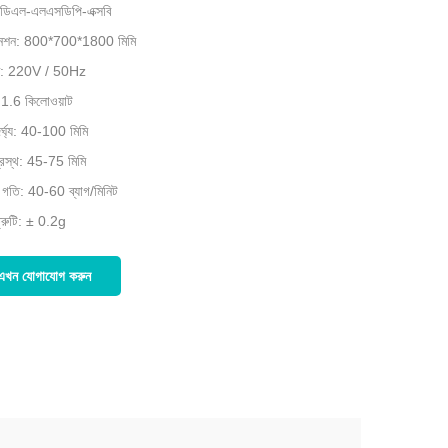
 ডিএল-এলএসডিপি-এক্সবি
মেনশন: 800*700*1800 মিমি
েজ: 220V / 50Hz
 1.6 কিলোওয়াট
ৈর্ঘ্য: 40-100 মিমি
প্রস্থ: 45-75 মিমি
ং গতি: 40-60 ব্যাগ/মিনিট
্রুটি: ± 0.2g
এখন যোগাযোগ করুন