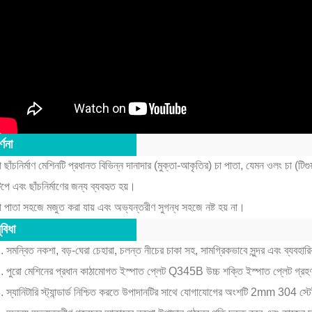
র্ণনা
া ছাঁচনির্মাণ মেশিনটি প্রধানত বিভিন্ন দানাদার (মুক্তা-আকৃতির) চা পাতা, যেমন ওলং চা (টিগ
িপে এবং ছাঁচনির্মাণের জন্য ব্যবহৃত হয়।
া পাতা সহজে মজুত করা যায় এবং অভ্যন্তরীণ সুগন্ধ সহজে নষ্ট হয় না।
ুবিধা
. সমন্বিত নকশা, বড়-ঘেরা চেহারা, চলন্ত নীচের চাকা সহ, সামগ্রিকভাবে সুন্দর এবং ব্যবহার
. পুরো মেশিনের প্রধান কাঠামোগত ইস্পাত প্লেট Q345B উচ্চ শক্তি ইস্পাত প্লেট গ্র
. স্যানিটারি স্ট্যান্ডার্ড নিশ্চিত করতে উপাদানটির সাথে যোগাযোগের অংশটি 2mm 304 স্টে