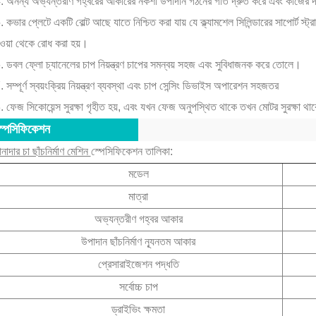
. অনন্য অভ্যন্তরীণ গহ্বরের আকারের নকশা উপাদান গঠনের গতি দ্রুত করে এবং কাজের দ
. কভার প্লেটে একটি বোল্ট আছে যাতে নিশ্চিত করা যায় যে ক্ল্যামশেল সিলিন্ডারের সাপোর্ট স্ট
ওয়া থেকে রোধ করা হয়।
. ডবল ফ্লো চ্যানেলের চাপ নিয়ন্ত্রণ চাপের সমন্বয় সহজ এবং সুবিধাজনক করে তোলে।
. সম্পূর্ণ স্বয়ংক্রিয় নিয়ন্ত্রণ ব্যবস্থা এবং চাপ সেন্সিং ডিভাইস অপারেশন সহজতর
. ফেজ সিকোয়েন্স সুরক্ষা গৃহীত হয়, এবং যখন ফেজ অনুপস্থিত থাকে তখন মোটর সুরক্ষা থ
্পেসিফিকেশন
ানাদার চা ছাঁচনির্মাণ মেশিন
স্পেসিফিকেশন তালিকা:
মডেল
মাত্রা
অভ্যন্তরীণ গহ্বর আকার
উপাদান ছাঁচনির্মাণ ন্যূনতম আকার
প্রেসারাইজেশন পদ্ধতি
সর্বোচ্চ চাপ
ড্রাইভিং ক্ষমতা