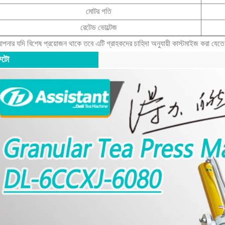
মোটর গতি
রেটেড ভোল্টেজ
পনার যদি বিশেষ প্রয়োজন থাকে তবে এটি গ্রাহকদের চাহিদা অনুযায়ী কাস্টমাইজ করা যেত
বড়-স্কেল পাউডার উৎপাদনের জন্য খাদ্য-গ্রেড ম্যাচা বল মিল
2026-08-04 16:16:30
ফটো
1 17:33:24
বল মিলগুলি বদ্ধ গ্রাইন্ডিং,
উচ্চ ক্ষমতা এবং স্বাস্থ্যকর
র পাউডার উত্পাদন সমর্থন করে
ানুন।