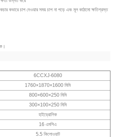
ক্ষতা উন্নত করে
্রাকচার কভারে চাপ দেওয়ার সময় চাপ না পড়ে এবং মূল কাঠামো ক্ষতিগ্রস্ত
াকে।
6CCXJ-6080
1760×1870×1600 মিমি
800×600×250 মিমি
300×100×250 মিমি
হাইড্রোলিক
16 এমপিএ
5.5 কিলোওয়াট