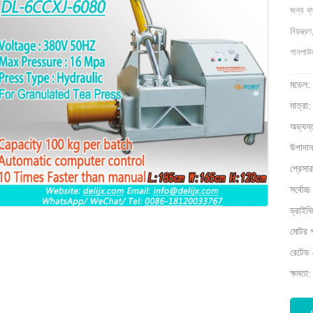
জন্য ব্য
নিয়ন্ত
গানপাউড
মডেল
মাত্র
অভ্যন
উপাদান
প্রেসা
সর্বোচ
ড্রাইভ
মোটর 
রেটেড
ক্ষমতা