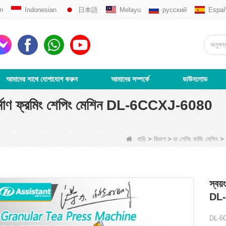
n
Indonesian
日本語
Melayu
русский
Españ
আমাদের সাথে যোগাযোগ করুন
আমাদের সম্পর্কে
ডাউনলোড
ছাঁচনির্মাণ ফ্রমিং শেপিং মেশিন DL-6CCXJ-6080
বাড়ি
>
বিভাগ
>
চা শেপিং ফর্মিং মেশিন
>
স্বয়
DL
DL-6CCX