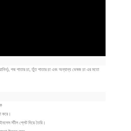
ুয়ানিন), পদ্ম পাতার চা, তুঁত পাতার চা এবং অন্যান্য ভেষজ চা এর মতো
িক
হণ করে।
ইনলেস স্টীল প্লেট দিয়ে তৈরি।