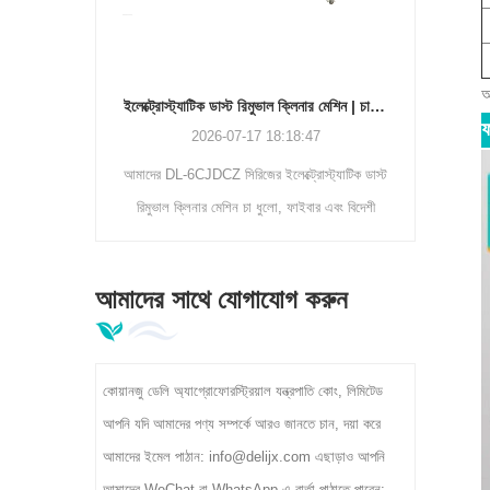
আ
ইলেক্ট্রোস্ট্যাটিক ডাস্ট রিমুভাল ক্লিনার মেশিন | চা পাতার অশুদ্ধতা বিভাজক DL-6CJDCZ সিরিজ
2026-07-17 18:18:47
2026-07-1
আমাদের DL-6CJDCZ সিরিজের ইলেক্ট্রোস্ট্যাটিক ডাস্ট
কীভাবে খাদ্য-গ্রেড ম্যাচা 
রিমুভাল ক্লিনার মেশিন চা ধুলো, ফাইবার এবং বিদেশী
সামঞ্জস্যপূর্ণ সূক্ষ্মতা, 
অমেধ্য 90%-96% পরিস্কার করার হারের সাথে দক্ষতার
প্রক্রিয়াকরণ সহ বড় আকারে
সাথে দূর করে। 3/5/8 রোলার মডেল 300-400kg/h
তা জ
আমাদের সাথে যোগাযোগ করুন
ক্ষমতা, 380V শিল্প ভোল্টেজ, চা প্রাথমিক প্রক্রিয়াকরণ
কারখানার জন্য আদর্শ সমর্থন করে।
কোয়ানজু ডেলি অ্যাগ্রোফোরস্ট্রিয়াল যন্ত্রপাতি কোং, লিমিটেড
আপনি যদি আমাদের পণ্য সম্পর্কে আরও জানতে চান, দয়া করে
আমাদের ইমেল পাঠান: info@delijx.com এছাড়াও আপনি
আমাদের WeChat বা WhatsApp এ বার্তা পাঠাতে পারেন: