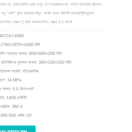
বহৃত হয়, হাইড্রোলিক দ্বারা চাপুন, চাপ সামঞ্জস্যযোগ্য, সম্পূর্ণ স্বয়ংক্রিয় বুদ্ধিমান
্রণ, শুধু "অটো" সুইচ কয়েকবার টিপুন, আপনি পাবেন আঁটসাঁট দানাদার/পুঁতি/মুক্তা/
ার টাইপ, ম্যাক্স 2 ব্যাট পাউডার টাইপ, ম্যাক্স 2 চা টাইপ!
: 6CCXJ-6080
া: 1760×1870×1600 মিমি
্তরীণ গহ্বরের আকার: 800×600×250 মিমি
 ছাঁচনির্মাণের ন্যূনতম আকার: 300×100×250 মিমি
রাইজেশন পদ্ধতি: হাইড্রোলিক
্চ চাপ: 16 MPa
িং ক্ষমতা: 5.5 কিলোওয়াট
গতি: 1400 r/মিনিট
 ভোল্টেজ: 380 V
: 300-500 কেজি / ঘন্টা
এখন যোগাযোগ করুন