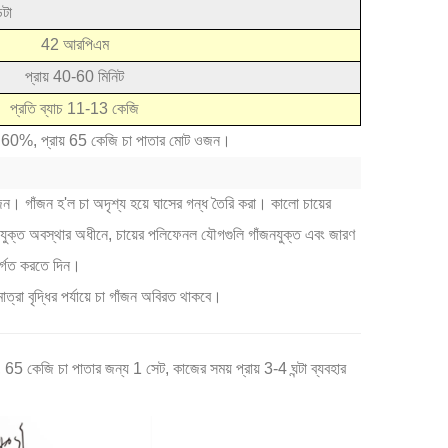
েটা
42 আরপিএম
প্রায় 40-60 মিনিট
প্রতি ব্যাচ 11-13 কেজি
এখনও 60%, প্রায় 65 কেজি চা পাতার মোট ওজন।
'ল গাঁজন। গাঁজন হ'ল চা অদৃশ্য হয়ে ঘাসের গন্ধ তৈরি করা। কালো চায়ের
পযুক্ত অবস্থার অধীনে, চায়ের পলিফেনল যৌগগুলি গাঁজনযুক্ত এবং জারণ
ির্গত করতে দিন।
ত্রা বৃদ্ধির পর্যায়ে চা গাঁজন অবিরত থাকবে।
5 কেজি চা পাতার জন্য 1 সেট, কাজের সময় প্রায় 3-4 ঘন্টা ব্যবহার