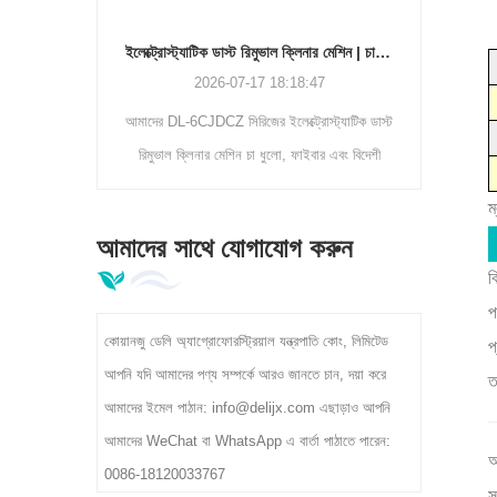
ছেন? আমাদের 5-
 ফ্ল্যাট পাউচ
ইলেক্ট্রোস্ট্যাটিক ডাস্ট রিমুভাল ক্লিনার মেশিন | চা পাতার অশুদ্ধতা বিভাজক DL-6CJDCZ সিরিজ
সার্ভো ড্রাইভ
2026-07-17 18:18:47
ংক্রিয় ওজন,
আমাদের DL-6CJDCZ সিরিজের ইলেক্ট্রোস্ট্যাটিক ডাস্ট
কীভাবে 
রিমুভাল ক্লিনার মেশিন চা ধুলো, ফাইবার এবং বিদেশী
সামঞ্
অমেধ্য 90%-96% পরিস্কার করার হারের সাথে দক্ষতার
প্রক্রিয়
ম
সাথে দূর করে। 3/5/8 রোলার মডেল 300-400kg/h
2
আমাদের সাথে যোগাযোগ করুন
ক্ষমতা, 380V শিল্প ভোল্টেজ, চা প্রাথমিক প্রক্রিয়াকরণ
ব
কারখানার জন্য আদর্শ সমর্থন করে।
প
কোয়ানজু ডেলি অ্যাগ্রোফোরস্ট্রিয়াল যন্ত্রপাতি কোং, লিমিটেড
প
আপনি যদি আমাদের পণ্য সম্পর্কে আরও জানতে চান, দয়া করে
ত
আমাদের ইমেল পাঠান: info@delijx.com এছাড়াও আপনি
আমাদের WeChat বা WhatsApp এ বার্তা পাঠাতে পারেন:
আ
0086-18120033767
স