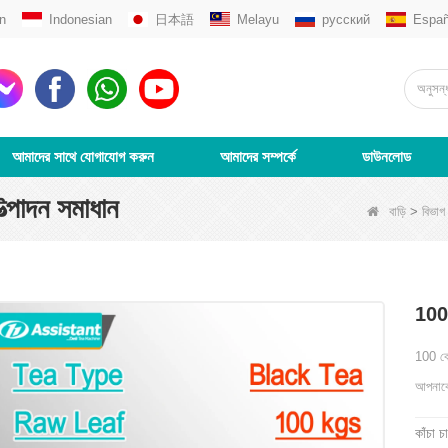
n
Indonesian
日本語
Melayu
русский
Españ
আমাদের সাথে যোগাযোগ করুন
আমাদের সম্পর্কে
ডাউনলোড
্পাদন সমাধান
বাড়ি
>
বিভাগ
100 
100 কেজ
আপনাকে 
কাঁচা 