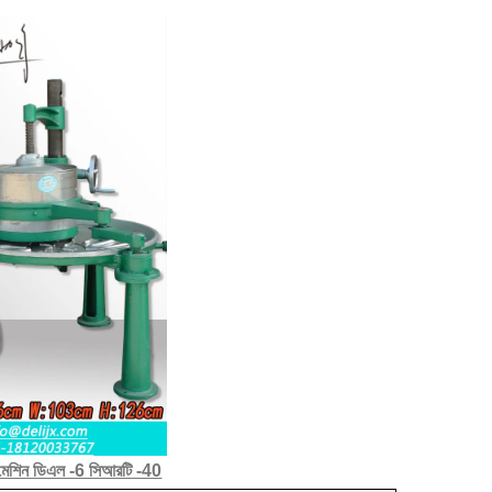
িং মেশিন ডিএল -6 সিআরটি -40