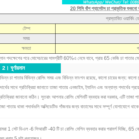
20 পিসি বাঁশ প্যালেটস চা প্রাকৃতিক শুকনো
বড়-স্কেল পাউডার উৎপাদনের জন্য খাদ্য-গ্রেড ম্যাচা বল মিল
2026-08-04 16:16:30
প্রস্তাবিত ওয়ার্কিং ড
2026-07-11 17:33:24
টেম্প
খাদ্য-গ্রেড ম্যাচা বল মিলগুলি বদ্ধ গ্রাইন্ডিং,
সময়
জস্যপূর্ণ সূক্ষ্মতা, উচ্চ ক্ষমতা এবং স্বাস্থ্যকর
ক্ষমতা
প
াকরণ সহ বড় আকারের পাউডার উত্পাদন সমর্থন করে
্লান পদক্ষেপের পরে মোসেচারের সামগ্রীটি 60%এ নেমে যাবে, প্রায় 65 কেজি চা পাতার
তা জানুন।
। ঘূর্ণায়মান
িভিন্ন চা পাতার বিভিন্ন রোলিং সময় এবং বিভিন্ন ফাংশন রয়েছে, কালো চায়ের জন্য: কালো চ
দার্থের সাথে প্রতিক্রিয়া জানাতে তাজা পাতায় এনজাইম, ট্যানিন এবং অন্যান্য পদার্থের প
্রতিক্রিয়া জানানো কঠিন। সুতরাং আপনার রোলিং মেশিনটি ব্যবহার করা দরকার, এটি তাজা প
াজা পাতায় থাকা পদার্থগুলি অক্সিডেটিভ গাঁজনার জন্য বাতাসের সাথে সম্পূর্ণ যোগাযোগে থাক
মরা 1 সেট ডিএল -6 সিআরটি -40 টি চা রোলিং মেশিন ব্যবহার করার পরামর্শ দিচ্ছি, 65 ক
ময় প্রায় 5 ঘন্টা প্রয়োজন।