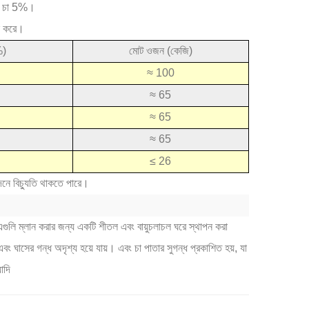
কনো চা 5%।
দন করে।
%)
মোট ওজন (কেজি)
≈ 100
≈ 65
≈ 65
≈ 65
≤ 26
াদনে বিচ্যুতি থাকতে পারে।
এগুলি ম্লান করার জন্য একটি শীতল এবং বায়ুচলাচল ঘরে স্থাপন করা
এবং ঘাসের গন্ধ অদৃশ্য হয়ে যায়। এবং চা পাতার সুগন্ধ প্রকাশিত হয়, যা
াদি