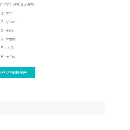
 চা পাতার ওজন: 25 কেজি
প 1: ম্লান
2: ঘূর্ণায়মান
প 3: গাঁজন
প 4: শুকানো
প 5: বাছাই
 6: প্যাকিং
এখন যোগাযোগ করুন