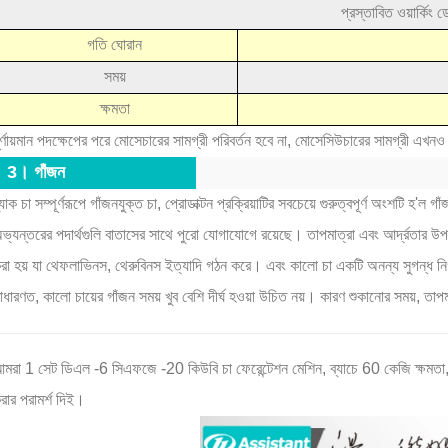
প্রস্তাবিত ওয়ার্কিং ড
গতি ঘোরান
সময়
ক্ষমতা
ূর্ণায়মান পদক্ষেপের পরে মোসেচারের সামগ্রী পরিবর্তন হবে না, মোসেসিউচারের সামগ্রী 
3। গাঁজন
্ল্যাক চা সম্পূর্ণরূপে গাঁজনযুক্ত চা, প্রোডাক্টন প্রক্রিয়াটির সবচেয়ে গুরুত্বপূর্ণ অংশটি হ
ভ্যন্তরের পদার্থগুলি বাতাসের সাথে পুরো যোগাযোগে রয়েছে। তাপমাত্রা এবং আর্দ্রতার উ
রা হয় যা থেফলাভিনস, থেরুবিনস ইত্যাদি গঠন করে। এবং কালো চা একটি অনন্য সুগন্ধ ন
াধারণত, কালো চায়ের গাঁজন সময় খুব বেশি দীর্ঘ হওয়া উচিত নয়। কারণ শুকানোর সময়, তাপমা
মরা 1 সেট ডিএল -6 সিএফজে -20 কিউবি চা ফেরেন্টেশন মেশিন, ব্যাচে 60 কেজি ক্ষমতা, 6
রার পরামর্শ দিই।