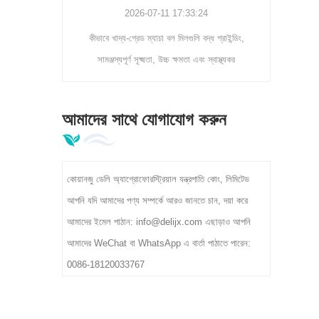
7
2026-07-11 17:33:24
ট্যাটিক ডাস্ট
কীভাবে খাদ্য-গ্রেড ম্যাচা বল মিলগুলি বদ্ধ গ্রাইন্ডিং,
র এবং বিদেশী
সামঞ্জস্যপূর্ণ সূক্ষ্মতা, উচ্চ ক্ষমতা এবং স্বাস্থ্যকর
 সাথে দক্ষতার
প্রক্রিয়াকরণ সহ বড় আকারের পাউডার উত্পাদন সমর্থন করে
300-400kg/h
তা জানুন।
আমাদের সাথে যোগাযোগ করুন
 প্রক্রিয়াকরণ
করে।
কোয়ানজু ডেলি অ্যাগ্রোফোরস্ট্রিয়াল যন্ত্রপাতি কোং, লিমিটেড
আপনি যদি আমাদের পণ্য সম্পর্কে আরও জানতে চান, দয়া করে
আমাদের ইমেল পাঠান: info@delijx.com এছাড়াও আপনি
আমাদের WeChat বা WhatsApp এ বার্তা পাঠাতে পারেন:
0086-18120033767