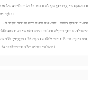
ং গুইচিতে অল্প পরিমাণে উত্পাদিত হয় এবং এটি মূলত যুক্তরাজ্য, নেদারল্যান্ডস এবং
্য অনুষ্ঠান।
হয়। এটি বিশ্বের চারটি বড় কালো চাগুলির মধ্যে একটি। দার্জিলিং ব্ল্যাক টি মে থেকে
জিলিং ব্ল্যাক চা এর উচ্চ মর্যাদা রয়েছে। মার্চ এবং এপ্রিলের প্রথম চা বেশিরভাগই
ং মার্জিত সুগন্ধযুক্ত। শীর্ষ-গ্রেডের ডারজিলিং কালো চা বিশেষত গ্রেপের মতো,
 নিয়ে এসেছিলেন এবং এটিকে রূপান্তর করেছিলেন।