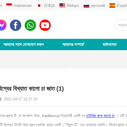
n
Indonesian
日本語
Melayu
русский
Españ
আমাদের সাথে যোগাযোগ করুন
আমাদের সম্পর্কে
ডাউনলোড
িশ্বের বিখ্যাত কালো চা জাত (1)
2021-04-27 18:27:24
িমেন ব্ল্যাক টি, বা সংক্ষেপে কিহং, traditional তিহ্যবাহী একটি ধন
চাইনিজ কুংফু কালো চা
। এটি ই
টি বিশ্বের তিনটি উচ্চ-স্বল্প চাগুলির মধ্যে একটি। "প্রিন্স টি" এবং অন্যান্য খ্যাতি। কিমেন ব্ল্