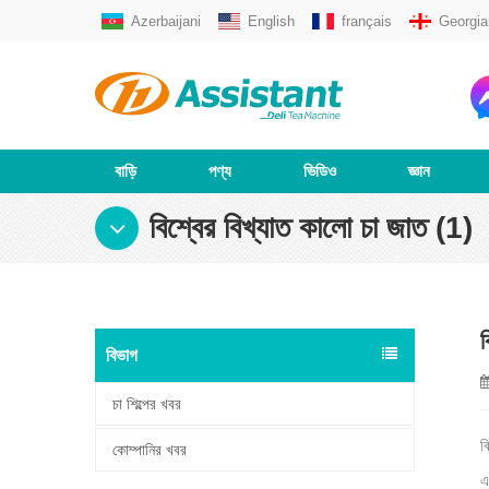
Azerbaijani
English
français
Georgia
বাড়ি
পণ্য
ভিডিও
জ্ঞান
বিশ্বের বিখ্যাত কালো চা জাত (1)
ব
বিভাগ
চা শিল্পের খবর
ক
কোম্পানির খবর
এ