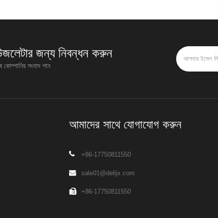
উজলেটার জন্য নিবন্ধন করুন
েষ কোম্পানির সংবাদ পান
আমাদের সাথে যোগাযোগ করুন
+86-17750811550
sale01@delijx.com
+86-17750811550