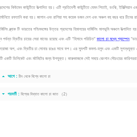
্রদেশের কিউমেন কাউন্টিতে উত্পাদিত হয়। এটি প্রতিবেশী কাউন্টিতে যেমন শিতাই, ডংঝি, ইয়িক্সিয়ান এব
ার্মানিতে রফতানি করা হয়। জাপান এবং রাশিয়া সহ কয়েক ডজন দেশ এবং অঞ্চল বহু বছর ধরে চীনের রাজ
ার্জিলিং ব্ল্যাক টি ভারতের পশ্চিমবঙ্গের উত্তর প্রদেশের হিমালয়ের দার্জিলিং মালভূমি অঞ্চলে উত্পাদিত 
ুন পর্যন্ত দ্বিতীয় চায়ের সেরা মানের রয়েছে এবং এটি "হিসাবে পরিচিত"
কালো চা মধ্যে শ্যাম্পেন
"ডার
িরোজা অপ, এবং দ্বিতীয় চা সোনার রঙের সাথে ফপ। এর স্যুপটি কমলা-হলুদ এবং একটি সুগন্ধযুক্ত এব
টি একটি ডিলিকেট এবং মটমিটের জন্য উপযুক্ত। কারুকাজকে সেই সময়ে ঝেংশান সৌচংয়ের কারিগররা
আগে :
চীন থেকে বিশ্বে কালো চা
পরবর্তী :
বিশ্বের বিখ্যাত কালো চা জাত （2）