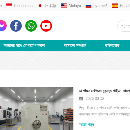
n
Indonesian
日本語
Melayu
русский
Españ
আমাদের সাথে যোগাযোগ করুন
আমাদের সম্পর্কে
ডাউনলোড
চা গাঁজন মেশিনের চূড়ান্ত গাইড: কাল
2026-03-12
শিখুন কীভাবে চা গাঁজন মেশিনগুলি কালো এ
কারখানার জন্য বুদ্ধিমান ডেলি অ্যাসিস্ট্য
আরো পড়ুন