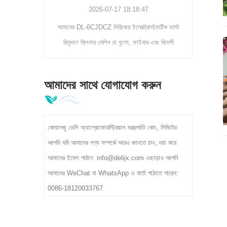
2026-07-17 18:18:47
2026-07-11
আমাদের DL-6CJDCZ সিরিজের ইলেক্ট্রোস্ট্যাটিক ডাস্ট
কীভাবে খাদ্য-গ্রেড ম্যাচা বল
রিমুভাল ক্লিনার মেশিন চা ধুলো, ফাইবার এবং বিদেশী
সামঞ্জস্যপূর্ণ সূক্ষ্মতা, উচ
অমেধ্য 90%-96% পরিস্কার করার হারের সাথে দক্ষতার
প্রক্রিয়াকরণ সহ বড় আকারের 
সাথে দূর করে। 3/5/8 রোলার মডেল 300-400kg/h
তা জান
আমাদের সাথে যোগাযোগ করুন
ক্ষমতা, 380V শিল্প ভোল্টেজ, চা প্রাথমিক প্রক্রিয়াকরণ
কারখানার জন্য আদর্শ সমর্থন করে।
কোয়ানজু ডেলি অ্যাগ্রোফোরস্ট্রিয়াল যন্ত্রপাতি কোং, লিমিটেড
আপনি যদি আমাদের পণ্য সম্পর্কে আরও জানতে চান, দয়া করে
আমাদের ইমেল পাঠান: info@delijx.com এছাড়াও আপনি
আমাদের WeChat বা WhatsApp এ বার্তা পাঠাতে পারেন:
0086-18120033767