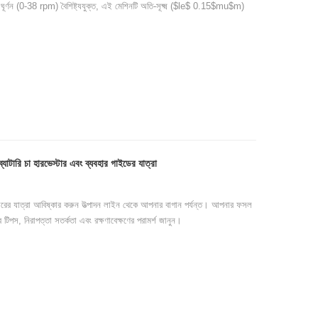
র ঘূর্ণন (0-38 rpm) বৈশিষ্ট্যযুক্ত, এই মেশিনটি অতি-সূক্ষ্ম ($le$ 0.15$mu$m)
দ্ধ পুষ্টি সংরক্ষণ করে। উচ্চ পর্যায়ের চা কারখানার জন্য উপযুক্ত।
ক ব্যাটারি চা হারভেস্টার এবং ব্যবহার গাইডের যাত্রা
্টারের যাত্রা আবিষ্কার করুন উত্পাদন লাইন থেকে আপনার বাগান পর্যন্ত। আপনার ফসল
ের টিপস, নিরাপত্তা সতর্কতা এবং রক্ষণাবেক্ষণের পরামর্শ জানুন।