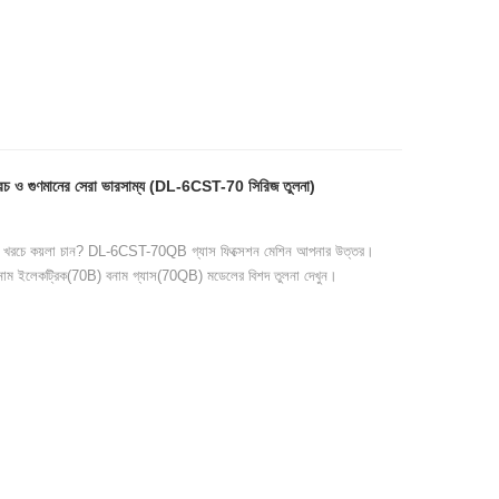
 খরচ ও গুণমানের সেরা ভারসাম্য (DL-6CST-70 সিরিজ তুলনা)
তু কম খরচে কয়লা চান? DL-6CST-70QB গ্যাস ফিক্সেশন মেশিন আপনার উত্তর।
 বনাম ইলেকট্রিক(70B) বনাম গ্যাস(70QB) মডেলের বিশদ তুলনা দেখুন।