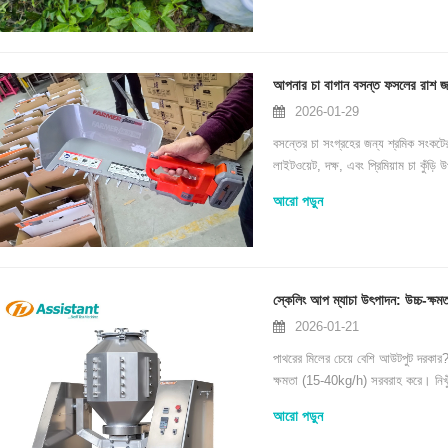
 17:33:24
 মিলগুলি বদ্ধ গ্রাইন্ডিং,
্চ ক্ষমতা এবং স্বাস্থ্যকর
আপনার চা বাগান বসন্ত ফসলের রাশ জন
2026-01-29
পাউডার উত্পাদন সমর্থন করে
বসন্তের চা সংগ্রহের জন্য শ্রমিক সংকটের
ুন।
লাইটওয়েট, দক্ষ, এবং প্রিমিয়াম চা কুঁড
আরো পড়ুন
স্কেলিং আপ ম্যাচা উৎপাদন: উচ্চ-ক্
2026-01-21
পাথরের মিলের চেয়ে বেশি আউটপুট দরকার
ক্ষমতা (15-40kg/h) সরবরাহ করে। নিখুঁ
কীভাবে যুক্ত করতে হয় তা শিখুন।
আরো পড়ুন