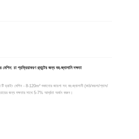
: চা প্রক্রিয়াকরণ প্ল্যান্টের জন্য বহু-জ্বালানি দক্ষতা
 ড্রাইং মেশিন - 8-120m² শুকানোর জায়গা সহ বহু-জ্বালানী (কাঠ/কয়লা/গ্যাস/
 চায়ের জন্য দক্ষতার সাথে 5-7% আর্দ্রতা অর্জন করুন।