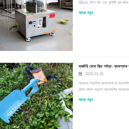
35cm স্টোন মিল এবং সুনির্দিষ্ট কম-গতি
ম্যাচা তৈরি করে যখন প্রাণবন্ত রঙ এবং সমৃ
আরো পড়ুন
ফ্যাক্টরি থেকে ফিল্ড পর্যন্ত: ব্যাকপ্যা
2026-01-30
আমাদের বৈদ্যুতিক ব্যাকপ্যাক চা হারভেস
কাটার দক্ষতা বাড়াতে প্রয়োজনীয় ব্যবহার
আরো পড়ুন
বড়-স্কেল পাউডার উৎপাদনের জন্য খাদ্য-গ্রেড ম্যাচা বল মিল
2026-08-04 16:16:30