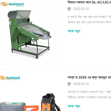
কিভাবে দক্ষতার সাথে DL-6CJJG-80 স
2026-01-21
চা বাছাই উচ্চ শ্রম খরচ সঙ্গে সংগ্রাম?
ব্যবহার করে পাতা থেকে ডালপালাকে দক্
উৎপাদনের সময় কমায়।
আরো পড়ুন
বসন্ত চা 2026 এর জন্য প্রস্তুত 
2026-01-16
বসন্তের চা সবচেয়ে লাভজনক ঋতু। শ্র
সিরিজের পোর্টেবল হার্ভেস্টারে আপগ্রেড করল
আরো পড়ুন