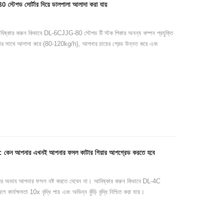
্টেপড সোর্টার দিয়ে ডালপালা আলাদা করা যায়
 আবিষ্কার করুন কিভাবে DL-6CJJG-80 স্টেপড টি স্টক পিকার অনন্য কম্পন প্রযুক্তি
ষতার সাথে আলাদা করে (80-120kg/h), আপনার চায়ের গ্রেড উন্নত করে এবং
হন: কেন আপনার এখনই আপনার ফসল কাটার গিয়ার আপগ্রেড করতে হবে
মের অভাব আপনার ফসল নষ্ট করতে দেবেন না। আবিষ্কার করুন কিভাবে DL-4C
ে কার্যক্ষমতা 10x বৃদ্ধি পায় এবং অভিন্ন কুঁড়ি বৃদ্ধি নিশ্চিত করা যায়।